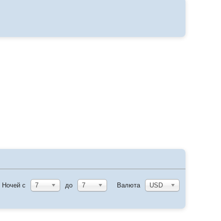
Ночей с
7
до
7
Валюта
USD