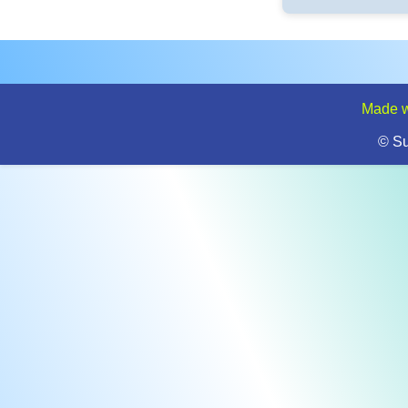
Made w
© S