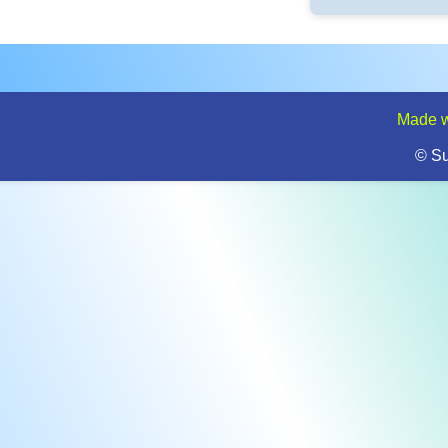
Made w
© S