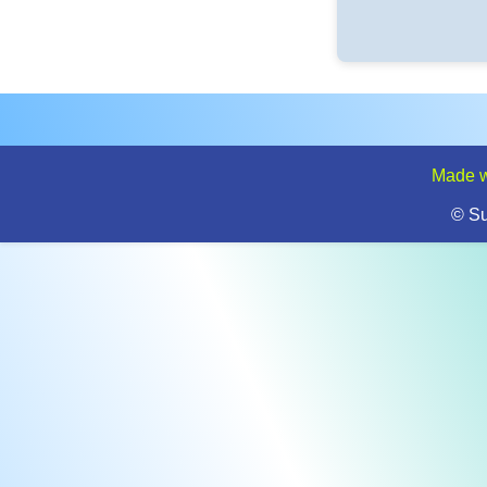
Made w
© S