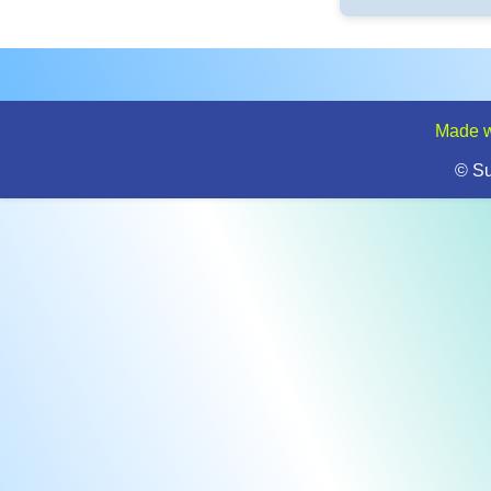
Made w
© S