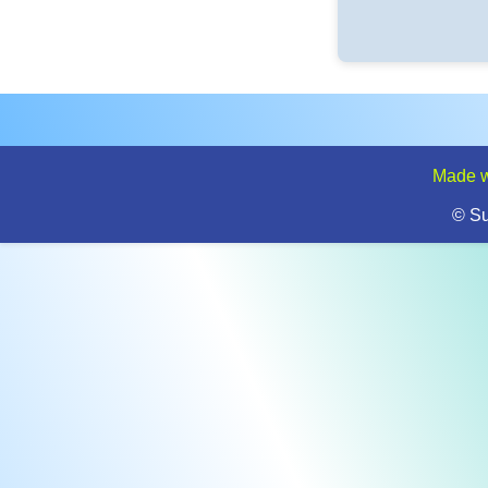
Made w
© S