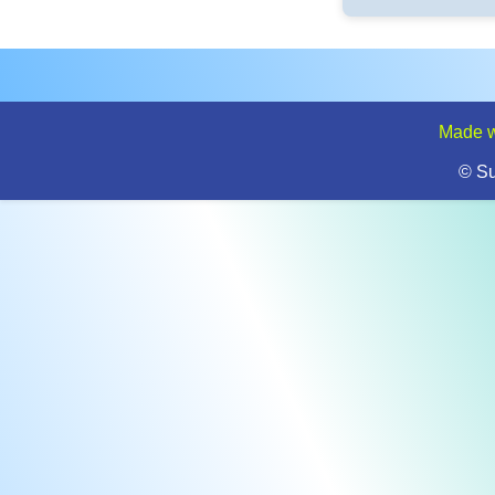
Made w
© S