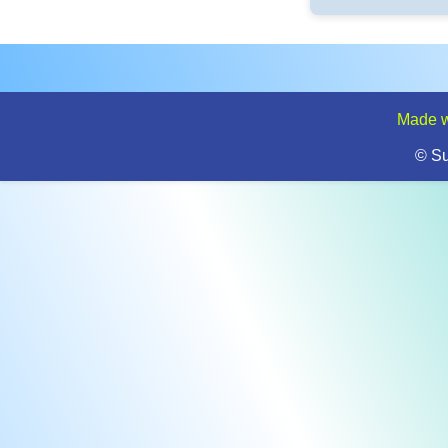
Made w
© S