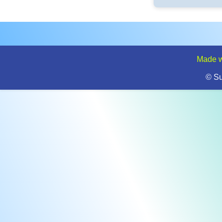
Made w
© S