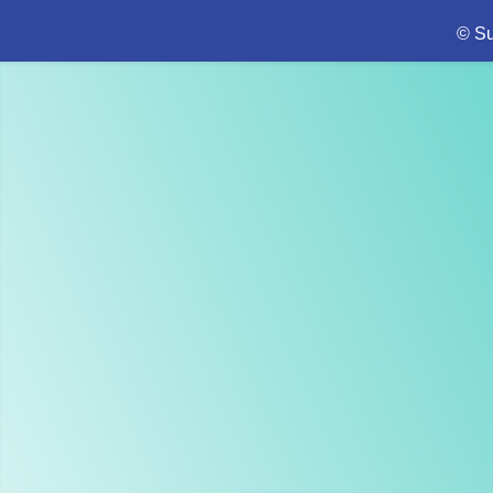
A'L
ALA
© S
ALA
ALA
ALE
ALE
ALI
ALI
ALL
ALM
AMA
AM
AMB
AMI
AMO
AN
ANA
AND
ANT
ANT
AQU
AQU
AQU
ARB