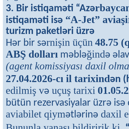
rbaycan
3. Bir istiqam
ə
ti “Az
ə
“A-Jet” aviaşi
istiqam
ə
ti is
ə
turizm paketl
ə
ri üzr
ə
rnişin üçün
48.75 (q
Hər bir sə
ABŞ dolları
ğind
məblə
ə əla
(agent komissiyası daxil olma
27.04.2026-cı il tarixind
ə
n (
edilmiş v
uçuş tarixi
01.05.2
ə
bütün rezervasiyalar üzrə isə
aviabilet qiym
daxil e
ətlərinə
Bununla yanaşı bildiririk ki,