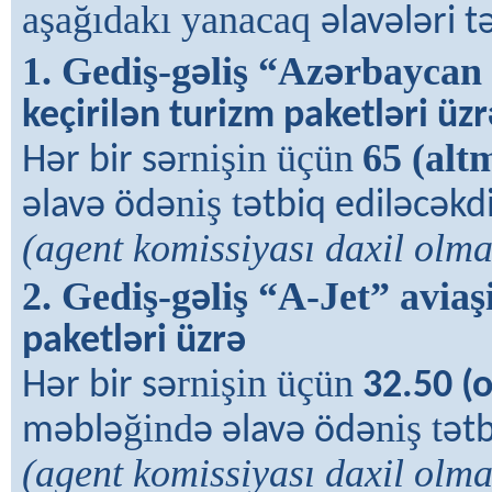
aşağıdakı yanacaq
əlavələri t
1. Gediş-g
liş “Az
rbaycan 
ə
ə
keçiril
ə
n turizm paketl
ə
ri üzr
rnişin üçün
65 (alt
Hər bir sə
niş t
əlavə ödə
ətbiq ediləcəkd
(agent komissiyası daxil olma
2. Gediş-g
liş “A-Jet” aviaş
ə
paketl
ə
ri üzr
ə
rnişin üçün
Hər bir sə
32.50 (o
ğind
niş t
məblə
ə əlavə ödə
ətb
(agent komissiyası daxil olma