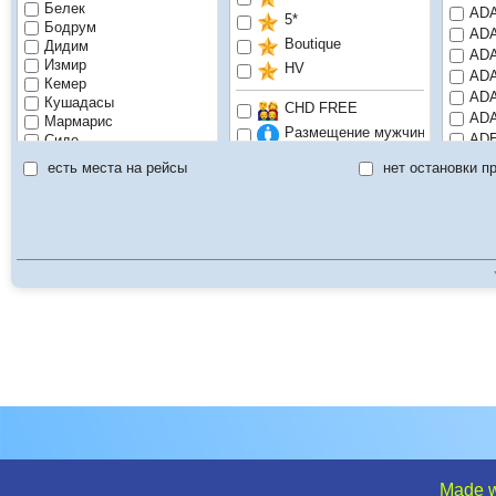
Белек
ADA
5*
Бодрум
ADA
Boutique
Дидим
ADA
Измир
HV
ADA
Кемер
ADA
Кушадасы
CHD FREE
ADA
Мармарис
Размещение мужчины
ADE
Сиде
Рекомендуем
Стамбул
ADI
есть места на рейсы
нет остановки п
Только для взрослых
ADO
ADO
Халяль отель
AGA
Цена по запросу
AGA
Эксклюзивный
AHA
AKB
AKK
AKK
AKK
AKR
AKR
AKR
AKR
AKR
AKR
Made w