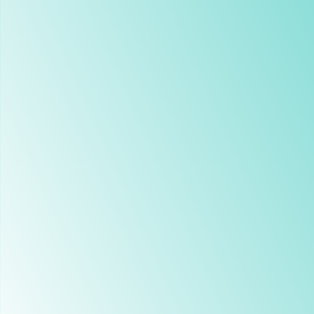
AR
ARC
ARE
ARI
ARI
ARI
ARM
ARM
ARM
ARM
ARM
ARM
ARM
AR
ARM
ARN
ARO
ARU
ARY
ASD
ASI
ASK
AST