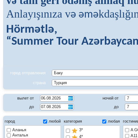
və tam geri ödəniş almaq h
Anlayışınıza v
kdaşlığı
ə əmə
Hörm
ə
tl
ə
,
“Summer Tour Az
ə
rbayca
город отправления
страна
вылет от
ночей от
до
до
город
любой
категория
любая
гостин
Аланья
3*
A G
Анталья
A11
4*