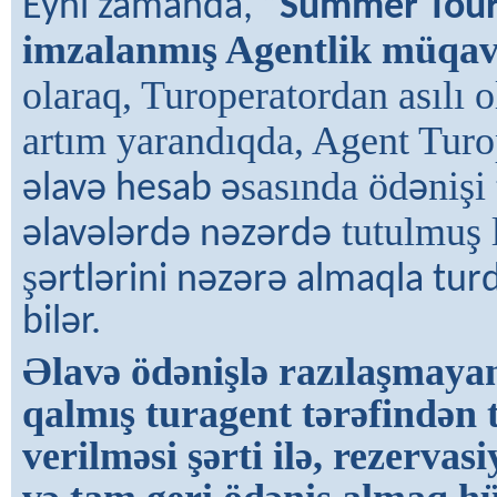
Eyni zamanda,
“Summer Tour
imzalanmış Agentlik müqav
olaraq, Turoperatordan asılı 
artım yarandıqda, Agent Turo
sasında öd
nişi
əlavə hesab ə
ə
tutulmuş 
əlavələrdə nəzərdə
ş
ərtlərini nəzərə almaqla tu
bilər.
Əlavə ödənişlə razılaşmayan
qalmış turagent tərəfindən
verilməsi şərti ilə, rezervas