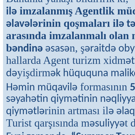
imzalanmış Agentlik müq
il
ə
rinin qoşmaları il
ə
lav
ə
l
ə
ə
t
arasında imzalanmalı olan 
b
n, ş
ə
ndin
ə
əsasə
əraitdə oby
hallarda Agent turizm xidm
ət
yişdirm
də
ək hüququna malikd
formasının
Həmin müqavilə
5
səyahətin qiymətinin nəqliyyat
rinin artması il
qiymətlə
ə əla
Turist qarşısında m
t 
əsuliyyə