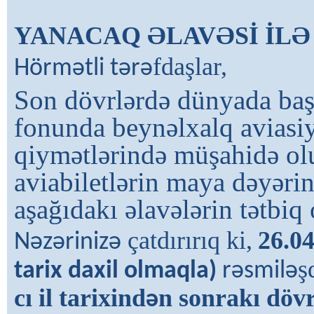
YANACAQ ƏLAVƏSİ İL
fdaşlar,
Hörmətli tərə
Son dövrlərdə
dünyada baş
fonunda beynə
lxalq aviasi
qiym
ətlərində
müşahid
ə ol
aviabiletlərin maya dəyərinə
aşağıdakı
əlavələrin tə
tbiq
çatdırırıq ki,
26.04
Nəzərinizə
ş
tarix daxil olmaqla)
rəsmilə
cı il tarixind
n sonrakı döv
ə