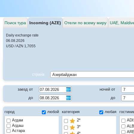
Поиск тура
Incoming (AZE)
Отели по всему миру
UAE, Maldiv
Daily exchange rate
06.08.2026
USD / AZN 1,7055
страна
заезд от
ночей от
до
до
город
любой
категория
любая
гостин
Агдам
2*
ADI
Агдаш
ALB
3*
Астара
ARE
4*