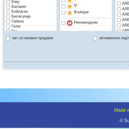
Баку
ARE
5*
Балакен
ARE
Бейлаган
Boutique
ARE
Билясувар
ARE
Габала
Рекомендуем
ARE
Газах
ARE
Гах
Гёйгёль
ARE
нет остановки продажи
мгновенное под
Гёйчай
ARE
Геранбой
AR
Горадиз
ARE
Губа
ARE
Гусар
ARE
Гянджа
ARE
Джалильабад
ARE
Загатала
ARE
Имишли
Исмаиллы
ARE
Кюрдамир
ARE
Ленкорань
ARE
Мингечевир
ARE
Нафталан
ARE
Нахичевань
Made w
ARE
Нефтечала
ARE
Огуз
© S
ARE
Саатлы