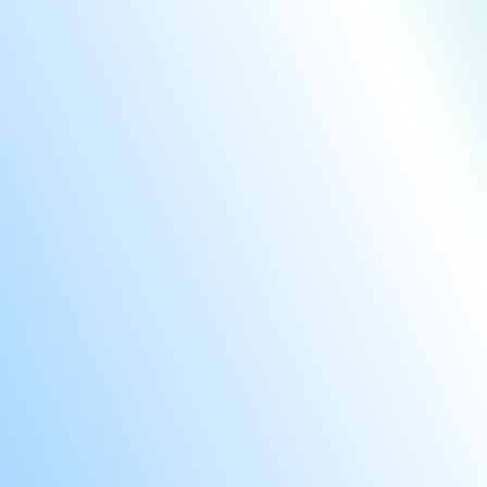
GAB
GAN
GAR
GA
GRA
GRE
HIL
HIL
HOL
HYA
IBI
INT
LEO
MAR
MAR
MID
MID
MID
MIR
MO
NAF
NEW
NOB