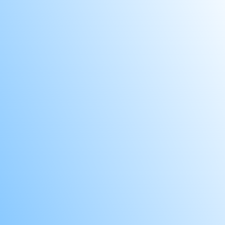
OLD
PAL
PAR
PRE
PRE
PRO
QAF
QUB
QUB
RAM
RA
SAP
SAP
SAP
SAP
SHE
SHE
SHU
SUN
THE
THE
VEG
VOL
WYN