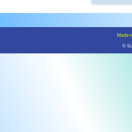
Made w
© S