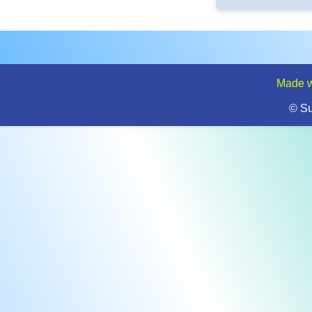
Made w
© S